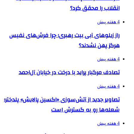
انقلاب را محقق کرد؟
4 هفته پیش
راز زیلوهای آبی بیت رهبری؛ چرا فرش‌های نفیس
هرگز پهن نشدند؟
4 هفته پیش
تصادف مرگبار پراید با درخت در خیابان آل‌احمد
4 هفته پیش
تصاویر جدید از آتش‌سوزی «اکسین پالایش» پلدختر؛
شعله‌ها رو به گسترش است
4 هفته پیش