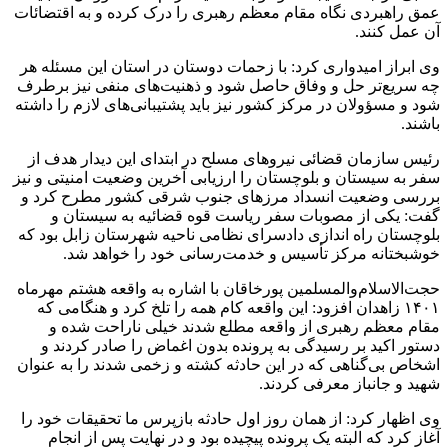
عمق راهبردی نگاه مقام معظم رهبری را درک کرده و به اقتضائات
آن عمل کنند.
وی ابراز امیدواری کرد: با زحمات دوستان در استان این مسئله هر
چه سریع‌تر حل و وفاق حاصل شود و ذهنیت‌های منفی نیز برطرف
شود و مسؤولان در مرکز کشور نیز باید پشتیبانی‌های لازم را داشته
باشند.
رئیس سازمان قضائی نیروهای مسلح در ابتدای این دیدار هدف از
سفر به سیستان و بلوچستان را ارزیابی آخرین وضعیت امنیتی و نیز
بررسی وضعیت انسداد مرزهای جنوب شرقی کشور مطرح کرد و
گفت: یکی از مصوبات سفر ریاست قوه قضائیه به سیستان و
بلوچستان راه اندازی دادسرای نظامی ناحیه شهرستان زابل بود که
خوشبختانه مرکز تأسیس و خدمت‌رسانی خود را خواهد شد.
حجت‌الاسلام‌والمسلمین
پورخاقان
با اشاره به واقعه هشتم مهرماه
۱۴۰۱ زاهدان افزود: این واقعه کام همه را تلخ کرد و هنگامی که
مقام معظم رهبری از واقعه مطلع شدند خیلی ناراحت شده و
دستور اکید بر رسیدگی به پرونده بدون اغماض را صادر کردند و
اشخاص بی‌گناهی که در این حادثه کشته و زخمی شدند را به عنوان
شهید و جانباز معرفی کردند.
وی اظهار کرد: از همان روز اول حادثه بازپرس ما تحقیقات خود را
آغاز کرد که البته یک پرونده پیچیده بود و در نهایت پس از انجام