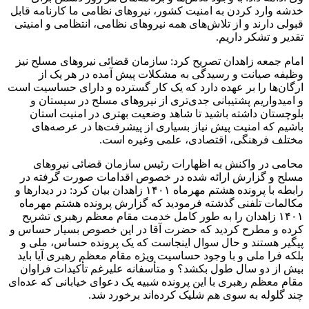
خدشه وارد کردن به امنیت کشور، نیروهای نظامی ما کارنامه قابل
قبولی دارند و از تلاش‌های همه نیروهای نظامی، انتظامی و امنیتی
تقدیر و تشکر داریم.
امام جمعه زاهدان تصریح کرد: سازمان قضائی نیروهای مسلح نیز
وظیفه صیانت و رسیدگی به مشکلات پیش آمده در هر یک از
ارگان‌ها را بر عهده دارد که یک کار گسترده و دارای حساسیت است
و امیدواریم پشتیبانی جدی‌تری از نیروهای مسلح در سیستان و
بلوچستان داشته باشید تا شاهد وضعیت بهتری در امنیت استان
باشیم که امنیت پیش نیاز بسیاری از پیشرفت‌ها در عرصه‌های
مختلف فرهنگی، اقتصادی، علمی
وغیره
است.
محامی
در واکنش به اظهارات رئیس سازمان قضائی نیروهای
مسلح و گزارش ارائه شده در خصوص اقدامات صورت گرفته در
رابطه با پرونده هشتم مهرماه ۱۴۰۱ زاهدان بیان کرد: در دیدارها و
مکالمات تلفنی گذشته فرمودید که گزارش پرونده هشتم مهرماه
۱۴۰۱ زاهدان را به طور کامل خدمت مقام معظم رهبری تشریح
کرده و مطرح کردید که حضرت آقا در این خصوص بسیار حساس و
پیگیر هستند و حال سوال اینجاست که یک پرونده حساس، ملی و
بلکه فرا ملی و با وجود حساسیت ویژه مقام معظم رهبری آیا باید
بیش از دو سال طول بکشد؟ و متأسفانه علیرغم تأکیدات فراوان
مقام معظم رهبری با این پرونده شبیه یک دعوای خیابانی که عده‌ای
چند گلوله به سوی هم شلیک کرده‌اند برخورد شد.