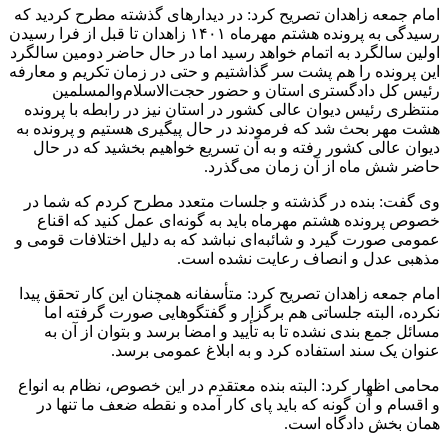
امام جمعه زاهدان تصریح کرد: در دیدارهای گذشته مطرح کردید که
رسیدگی به پرونده هشتم مهرماه ۱۴۰۱ زاهدان تا قبل از فرا رسیدن
اولین سالگرد به اتمام خواهد رسید اما در حال حاضر دومین سالگرد
این پرونده را هم پشت سر گذاشتیم و حتی در زمان تکریم و معارفه
رئیس کل دادگستری استان و حضور حجت‌الاسلام‌والمسلمین
منتظری رئیس دیوان عالی کشور در استان نیز در رابطه با پرونده
هشت مهر بحث شد که فرمودند در حال پیگیری هستیم و پرونده به
دیوان عالی کشور رفته و به آن تسریع خواهیم بخشید که در حال
حاضر شش ماه از آن زمان می‌گذرد.
وی گفت: بنده در گذشته و جلسات متعدد مطرح کردم که شما در
خصوص پرونده هشتم مهرماه باید به گونه‌ای عمل کنید که اقناع
عمومی صورت گیرد و شائبه‌ای نباشد که به دلیل اختلافات قومی و
مذهبی عدل و انصاف رعایت نشده است.
امام جمعه زاهدان تصریح کرد: متأسفانه همچنان این کار تحقق پیدا
نکرده، البته جلساتی هم برگزار و گفتگوهایی صورت گرفته اما
مسائل جمع بندی نشده تا به تأیید و امضا برسد و بتوان از آن به
عنوان یک سند استفاده کرد و به ابلاغ عمومی برسد.
محامی
اظهار کرد: البته بنده معتقدم در این خصوص، نظام به انواع
و اقسام و آن گونه که باید پای کار آمده و نقطه ضعف ما تنها در
همان بخش دادگاه است.