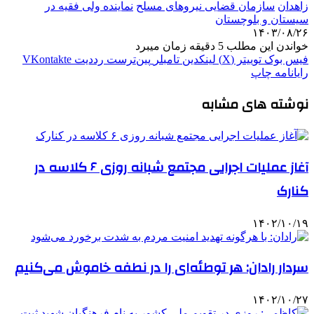
زاهدان
سازمان قضایی نیروهای مسلح
نماینده ولی فقیه در
سیستان و بلوچستان
۱۴۰۳/۰۸/۲۶
خواندن این مطلب 5 دقیقه زمان میبرد
فیس بوک
توییتر (X)
لینکدین
‫تامبلر
‫پین‌ترست
‫رددیت
‫VKontakte
رایانامه
چاپ
نوشته های مشابه
آغاز عملیات اجرایی مجتمع شبانه روزی ۶ کلاسه در
کنارک
۱۴۰۲/۱۰/۱۹
سردار رادان: هر توطئه‌ای را در نطفه خاموش می‌کنیم
۱۴۰۲/۱۰/۲۷