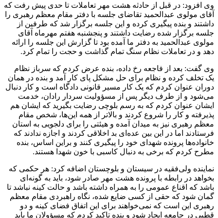
وی افزود: در قبل از حادثه هشت مهر تعاملات تا حدی پیش رفت که
آقای مولوی عبدالحمید تقاضای جلسه با دفتر مقام معظم رهبری را
داشتند و بنده پیگیری کرده و این جلسه برگزار شد که طرفین از
جلسه برگزار شده رضایت داشتند و پنجشنبه هفتم مهرماه آقای
مولوی عبدالحمید به دفتر ما آمده بود تا گزارش این جلسه را ارائه
دهد و در تعاملات نظام سنگ تمام گذاشت و حجت را تمام کرد.
وی گفت: بعد از فاجعه رخ داده، بنده عرض کردم که سرباز نظام
یک تخلف کرده و نظام برای حل مشکل پای کار آمد و بنده در همان
دوران عنوان کردم که یک کار مسیر قانونی دادگاه است و کار دنبال
می‌شود و از طرف دیگر پس از مسؤولیت سردار رادان، خدمت
ایشان عنوان کردم که به رسم بلوچی رضایت بگیرید که ایشان هم
پذیرفته و کار را شروع کردند و بالاتر از همه این‌ها، شخص مقام
معظم رهبری نیز به میدان آمده و هیئتی را برای دلجویی به استان
فرستادند اما در این بین عده‌ای بد اخلاقی کردند و اجازه ندادند که
خانواده‌ها پرونده شهدای خود را پیگیری کنند و
براین
اساس، بنده
مطرح کردم که برخی به دنبال کاسبی با خون شهدا هستند.
نماینده ولی‌فقیه در سیستان و بلوچستان اضافه کرد: هر حکمی که
بخواهد در رابطه با پرونده هشت مهر صادر شود، باید به گونه‌ای
باشد که اقناع عمومی را به همراه داشته باشد و حالت کینه نباشد تا
گمان شود که حقی از کسی ضایع شده، نگاه راهبردی مقام معظم
رهبری این است که نمی‌خواهند برای این اتفاق فضای کینه و دو
قطبی در جامعه ایجاد شود و بنده تاکید کردم که مسؤولان ما باید