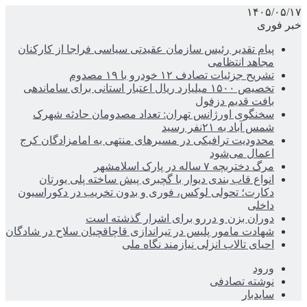
۱۴۰۵/۰۵/۱۷
خبر فوری
پیام تقدیر رئیس سازمان عقیدتی سیاسی فراجا از کارکنان
مجاهد انتظامی
تشریح جزئیات تصادف ۱۲ خودرو با ۱۹ مصدوم
تخصیص ۱۵۰۰ میلیارد ریال اعتبار استانی برای ساماندهی
بافت قدیم دزفول
سخنگوی اورژانس تهران: تعداد مصدومان حادثه شهرک
شمس آباد به ۲۱نفر رسید
محدودیت ترافیکی در مسیرهای منتهی به امامزادگان کرج
اعمال می‌شود
مرگ دختربچه ۷ ساله در پارک اسلامشهر
انواع قاب بندی دیوار با گچبری پیش ساخته پلی یورتان
دکارت؛ تحولی لوکس، فوری و بدون تخریب در دکوراسیون
داخلی
دوران بزن و دررو برای اشرار گذشته است
شهادت مامور پلیس در تیراندازی قاچاقچیان سلاح در شادگان
احیای تالاب انزلی نیازمند نگاه ملی
ورود
نوشته تصادفی
سایدبار