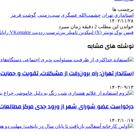
برچسب ها
استانداري تهران
حشمت‌الله عسگری
سیب‌زمینی
گوشت قرمز
۱۴۰۲/۱۱/۲۸
خواندن این مطلب 2 دقیقه زمان میبرد
فیس بوک
توییتر (X)
لینکدین
‫تامبلر
‫پین‌ترست
‫رددیت
‫VKontakte
رایان
نوشته های مشابه
استاندار تهران: راه برون‌رفت از مشکلات، تقویت و حم
۱۴۰۳/۰۹/۱۳
درخواست عضو شورای شهر از ورود جدی مرکز مطالعات 
۱۴۰۲/۱۰/۱۷