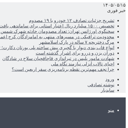
۱۴۰۵/۰۵/۱۵
خبر فوری
تشریح جزئیات تصادف ۱۲ خودرو با ۱۹ مصدوم
تخصیص ۱۵۰۰ میلیارد ریال اعتبار استانی برای ساماندهی بافت قدیم دزفول
سخنگوی اورژانس تهران: تعداد مصدومان حادثه شهرک شمس آباد به ۲۱نف
محدودیت ترافیکی در مسیرهای منتهی به امامزادگان کرج اعم
مرگ دختربچه ۷ ساله در پارک اسلامشهر
انواع قاب بندی دیوار با گچبری پیش ساخته پلی یورتان دکارت
دوران بزن و دررو برای اشرار گذشته است
شهادت مامور پلیس در تیراندازی قاچاقچیان سلاح در شادگان
احیای تالاب انزلی نیازمند نگاه ملی
چرا نجف مهم‌ترین نقطه برنامه‌ریزی سفر اربعین است؟
ورود
نوشته تصادفی
سایدبار
منو