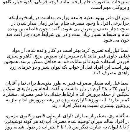
سبزیجات به صورت خام یا پخته مانند گوجه فرنگی، کدو، خیار، کاهو
و بروکلی مهم است.
مدیرکل دفتر بهبود تغذیه جامعه وزارت بهداشت در پاسخ به اینکه
چرا برخی افراد با وجود مصرف شام اما در زمان بیدار شدن در
صبح، دچار ضعف و تعریق می شوند، گفت: چون فاصله بین وعده
شام و صبحانه بسیار زیاد است و در این شرایط فرد دچار افت قند
خون می شود.
اسماعیل‌زاده تصریح کرد: بهتر است در کنار وعده شام، از مواد
غذایی حاوی فیبر مانند نان سبوس‌دار، سبوس برنج، کاهو و سبزی
خوردن استفاده شود تا نوسانات قند به حداقل ممکن برسد. همچنین
بهتر است این افراد قبل از خواب یک لیوان شیر و دو خرمای زرد
زاهدی مصرف کنند.
اسماعیل‌زاده مقدار مصرف فیبر به طور متوسط برای تمام آقایان
را بین ۳۵ تا ۳۸ گرم در روز دانست و گفت: انجام ورزش‌های سبک و
سنگین از جمله پرورش اندام ارتباط چندانی با فیبر مصرفی بیشتر یا
کمتر ندارد؛ البته ورزشکاران به ویژه در رشته پرورش اندام نیاز به
پروتئین بیشتری نسبت به دیگر افراد دارند.
به گفته وی، به غیر از بیماران دارای نارسایی قلبی و کلیوی مزمن،
در افراد سالم میزان توصیه شده مصرف آب (نه هر گونه نوشیدنی)
۶ تا ۸ لیوان به عبارت دیگر بین ۱.۵ تا ۲ لیتر آب در طول شبانه روز