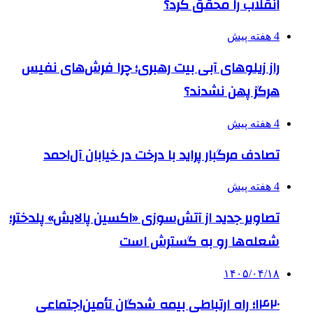
انقلاب را محقق کرد؟
4 هفته پیش
راز زیلوهای آبی بیت رهبری؛ چرا فرش‌های نفیس
هرگز پهن نشدند؟
4 هفته پیش
تصادف مرگبار پراید با درخت در خیابان آل‌احمد
4 هفته پیش
تصاویر جدید از آتش‌سوزی «اکسین پالایش» پلدختر؛
شعله‌ها رو به گسترش است
۱۴۰۵/۰۴/۱۸
۱۴۲۰؛ راه ارتباطی بیمه شدگان تأمین‌اجتماعی