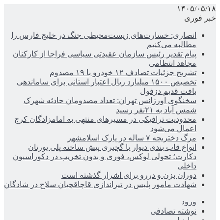
۱۴۰۵/۰۵/۱۸
خبر فوری
انصاری: خسارت‌های زیست‌محیطی جنگ در خلیج فارس را
مطالبه‌ می‌کنیم
پیام تقدیر رئیس سازمان عقیدتی سیاسی فراجا از کارکنان
مجاهد انتظامی
تشریح جزئیات تصادف ۱۲ خودرو با ۱۹ مصدوم
تخصیص ۱۵۰۰ میلیارد ریال اعتبار استانی برای ساماندهی
بافت قدیم دزفول
سخنگوی اورژانس تهران: تعداد مصدومان حادثه شهرک
شمس آباد به ۲۱نفر رسید
محدودیت ترافیکی در مسیرهای منتهی به امامزادگان کرج
اعمال می‌شود
مرگ دختربچه ۷ ساله در پارک اسلامشهر
انواع قاب بندی دیوار با گچبری پیش ساخته پلی یورتان
دکارت؛ تحولی لوکس، فوری و بدون تخریب در دکوراسیون
داخلی
دوران بزن و دررو برای اشرار گذشته است
شهادت مامور پلیس در تیراندازی قاچاقچیان سلاح در شادگان
ورود
نوشته تصادفی