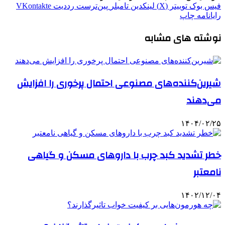
فیس بوک
توییتر (X)
لینکدین
‫تامبلر
‫پین‌ترست
‫رددیت
‫VKontakte
رایانامه
چاپ
نوشته های مشابه
شیرین‌کننده‌های مصنوعی احتمال پرخوری را افزایش
می‌دهند
۱۴۰۴/۰۲/۲۵
خطر تشدید کبد چرب با داروهای مسکن و گیاهی
نامعتبر
۱۴۰۲/۱۲/۰۴