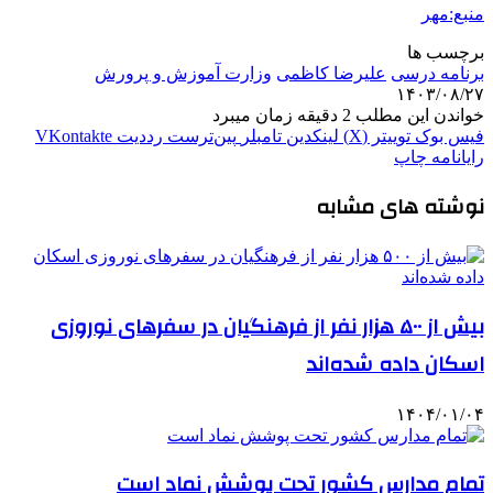
منبع:مهر
برچسب ها
برنامه درسی
علیرضا کاظمی
وزارت آموزش و پرورش
۱۴۰۳/۰۸/۲۷
خواندن این مطلب 2 دقیقه زمان میبرد
فیس بوک
توییتر (X)
لینکدین
‫تامبلر
‫پین‌ترست
‫رددیت
‫VKontakte
رایانامه
چاپ
نوشته های مشابه
بیش از ۵۰۰ هزار نفر از فرهنگیان در سفرهای نوروزی
اسکان داده شده‌اند
۱۴۰۴/۰۱/۰۴
تمام مدارس کشور تحت پوشش نماد است