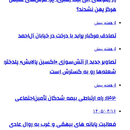
هرگز پهن نشدند؟
4 هفته پیش
تصادف مرگبار پراید با درخت در خیابان آل‌احمد
4 هفته پیش
تصاویر جدید از آتش‌سوزی «اکسین پالایش» پلدختر؛
شعله‌ها رو به گسترش است
4 هفته پیش
۱۴۲۰؛ راه ارتباطی بیمه شدگان تأمین‌اجتماعی
۱۴۰۵/۰۴/۱۶
فعالیت پایانه های بیهقی و غرب به روال عادی