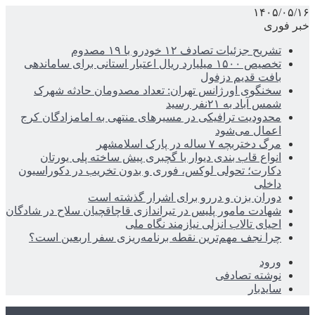
۱۴۰۵/۰۵/۱۶
خبر فوری
تشریح جزئیات تصادف ۱۲ خودرو با ۱۹ مصدوم
تخصیص ۱۵۰۰ میلیارد ریال اعتبار استانی برای ساماندهی
بافت قدیم دزفول
سخنگوی اورژانس تهران: تعداد مصدومان حادثه شهرک
شمس آباد به ۲۱نفر رسید
محدودیت ترافیکی در مسیرهای منتهی به امامزادگان کرج
اعمال می‌شود
مرگ دختربچه ۷ ساله در پارک اسلامشهر
انواع قاب بندی دیوار با گچبری پیش ساخته پلی یورتان
دکارت؛ تحولی لوکس، فوری و بدون تخریب در دکوراسیون
داخلی
دوران بزن و دررو برای اشرار گذشته است
شهادت مامور پلیس در تیراندازی قاچاقچیان سلاح در شادگان
احیای تالاب انزلی نیازمند نگاه ملی
چرا نجف مهم‌ترین نقطه برنامه‌ریزی سفر اربعین است؟
ورود
نوشته تصادفی
سایدبار