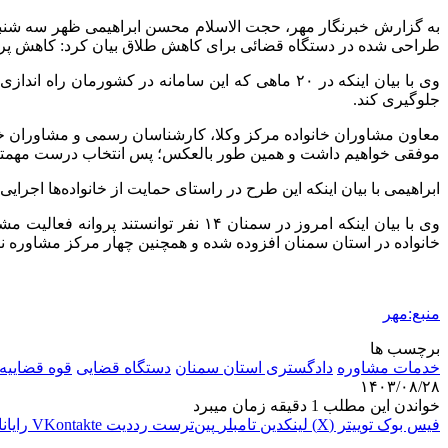
طراحی شده در دستگاه قضائی برای کاهش طلاق بیان کرد: کاهش پرو
وی با بیان اینکه در ۲۰ ماهی که این سامانه در ک
جلوگیری کند.
معاون مشاوران خانواده مرکز وکلا، کارشناسان رسمی و مشاوران خانوا
موفقی خواهیم داشت و همین طور بالعکس؛ پس انتخاب درست مهمتری
ابراهیمی با بیان اینکه این طرح در راستای حمایت از خانواده‌ها اج
خانواده در استان سمنان افزوده شده و همچنین چهار مرکز مشاوره نیز
منبع:مهر
برچسب ها
خدمات مشاوره
دادگستری استان سمنان
دستگاه قضایی
قوه قضاییه
۱۴۰۳/۰۸/۲۸
خواندن این مطلب 1 دقیقه زمان میبرد
فیس بوک
توییتر (X)
لینکدین
‫تامبلر
‫پین‌ترست
‫رددیت
‫VKontakte
رایان