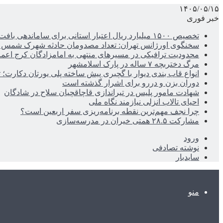
۱۴۰۵/۰۵/۱۵
خبر فوری
تخصیص ۱۵۰۰ میلیارد ریال اعتبار استانی برای ساماندهی بافت قدیم دزفول
سخنگوی اورژانس تهران: تعداد مصدومان حادثه شهرک شمس آباد به ۲۱نف
محدودیت ترافیکی در مسیرهای منتهی به امامزادگان کرج اعم
مرگ دختربچه ۷ ساله در پارک اسلامشهر
انواع قاب بندی دیوار با گچبری پیش ساخته پلی یورتان دکارت
دوران بزن و دررو برای اشرار گذشته است
شهادت مامور پلیس در تیراندازی قاچاقچیان سلاح در شادگان
احیای تالاب انزلی نیازمند نگاه ملی
چرا نجف مهم‌ترین نقطه برنامه‌ریزی سفر اربعین است؟
مشارکت ۲۸.۵ همتی خیران در مدرسه‌سازی
ورود
نوشته تصادفی
سایدبار
منو