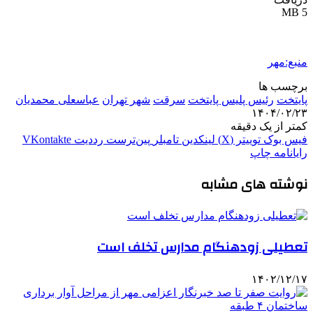
5 MB
منبع:مهر
برچسب ها
پایتخت
رئیس پلیس پایتخت
سرقت
شهر تهران
عباسعلی محمدیان
۱۴۰۴/۰۲/۲۳
کمتر از یک دقیقه
فیس بوک
توییتر (X)
لینکدین
‫تامبلر
‫پین‌ترست
‫رددیت
‫VKontakte
رایانامه
چاپ
نوشته های مشابه
تعطیلی زودهنگام مدارس تخلف است
۱۴۰۲/۱۲/۱۷