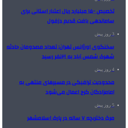
تخصیص ۱۵۰۰ میلیارد ریال اعتبار استانی برای
ساماندهی بافت قدیم دزفول
3 روز پیش
سخنگوی اورژانس تهران: تعداد مصدومان حادثه
شهرک شمس آباد به ۲۱نفر رسید
4 روز پیش
محدودیت ترافیکی در مسیرهای منتهی به
امامزادگان کرج اعمال می‌شود
5 روز پیش
مرگ دختربچه ۷ ساله در پارک اسلامشهر