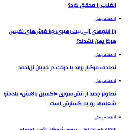
انقلاب را محقق کرد؟
4 هفته پیش
راز زیلوهای آبی بیت رهبری؛ چرا فرش‌های نفیس
هرگز پهن نشدند؟
4 هفته پیش
تصادف مرگبار پراید با درخت در خیابان آل‌احمد
4 هفته پیش
تصاویر جدید از آتش‌سوزی «اکسین پالایش» پلدختر؛
شعله‌ها رو به گسترش است
4 هفته پیش
۱۴۲۰؛ راه ارتباطی بیمه شدگان تأمین‌اجتماعی