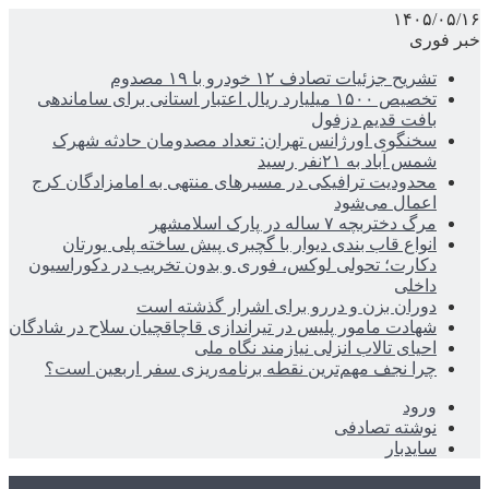
۱۴۰۵/۰۵/۱۶
خبر فوری
تشریح جزئیات تصادف ۱۲ خودرو با ۱۹ مصدوم
تخصیص ۱۵۰۰ میلیارد ریال اعتبار استانی برای ساماندهی
بافت قدیم دزفول
سخنگوی اورژانس تهران: تعداد مصدومان حادثه شهرک
شمس آباد به ۲۱نفر رسید
محدودیت ترافیکی در مسیرهای منتهی به امامزادگان کرج
اعمال می‌شود
مرگ دختربچه ۷ ساله در پارک اسلامشهر
انواع قاب بندی دیوار با گچبری پیش ساخته پلی یورتان
دکارت؛ تحولی لوکس، فوری و بدون تخریب در دکوراسیون
داخلی
دوران بزن و دررو برای اشرار گذشته است
شهادت مامور پلیس در تیراندازی قاچاقچیان سلاح در شادگان
احیای تالاب انزلی نیازمند نگاه ملی
چرا نجف مهم‌ترین نقطه برنامه‌ریزی سفر اربعین است؟
ورود
نوشته تصادفی
سایدبار