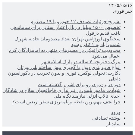
۱۴۰۵/۰۵/۱۶
خبر فوری
تشریح جزئیات تصادف ۱۲ خودرو با ۱۹ مصدوم
تخصیص ۱۵۰۰ میلیارد ریال اعتبار استانی برای ساماندهی
بافت قدیم دزفول
سخنگوی اورژانس تهران: تعداد مصدومان حادثه شهرک
شمس آباد به ۲۱نفر رسید
محدودیت ترافیکی در مسیرهای منتهی به امامزادگان کرج
اعمال می‌شود
مرگ دختربچه ۷ ساله در پارک اسلامشهر
انواع قاب بندی دیوار با گچبری پیش ساخته پلی یورتان
دکارت؛ تحولی لوکس، فوری و بدون تخریب در دکوراسیون
داخلی
دوران بزن و دررو برای اشرار گذشته است
شهادت مامور پلیس در تیراندازی قاچاقچیان سلاح در شادگان
احیای تالاب انزلی نیازمند نگاه ملی
چرا نجف مهم‌ترین نقطه برنامه‌ریزی سفر اربعین است؟
ورود
نوشته تصادفی
سایدبار