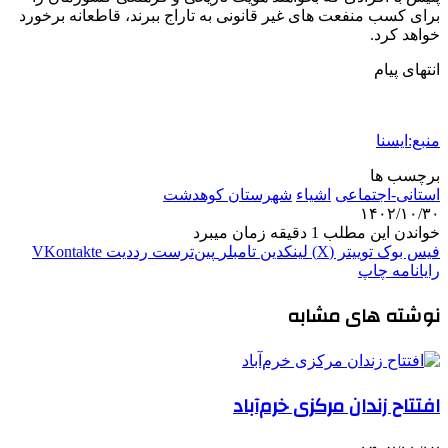
برای کسب منفعت های غیر قانونی به تاراج ببرند، قاطعانه برخورد
خواهد کرد.
انتهای پیام
منبع:ایسنا
برچسب ها
استانی-اجتماعی
اشیاء
شهرستان کوهدشت
۱۴۰۲/۱۰/۳۰
خواندن این مطلب 1 دقیقه زمان میبرد
فیس بوک
توییتر (X)
لینکدین
‫تامبلر
‫پین‌ترست
‫رددیت
‫VKontakte
رایانامه
چاپ
نوشته های مشابه
افتتاح زندان مرکزی خرم‌آباد