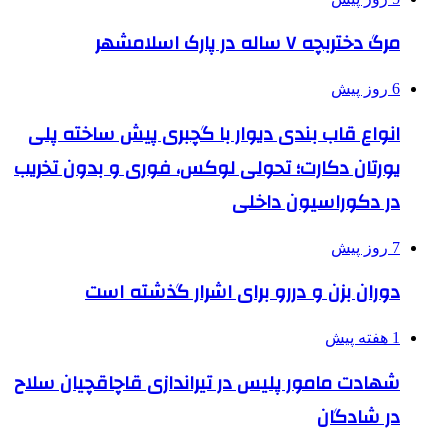
مرگ دختربچه ۷ ساله در پارک اسلامشهر
6 روز پیش
انواع قاب بندی دیوار با گچبری پیش ساخته پلی
یورتان دکارت؛ تحولی لوکس، فوری و بدون تخریب
در دکوراسیون داخلی
7 روز پیش
دوران بزن و دررو برای اشرار گذشته است
1 هفته پیش
شهادت مامور پلیس در تیراندازی قاچاقچیان سلاح
در شادگان