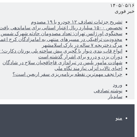
۱۴۰۵/۰۵/۱۶
خبر فوری
تشریح جزئیات تصادف ۱۲ خودرو با ۱۹ مصدوم
تخصیص ۱۵۰۰ میلیارد ریال اعتبار استانی برای ساماندهی بافت قدیم دزفول
سخنگوی اورژانس تهران: تعداد مصدومان حادثه شهرک شمس آباد به ۲۱نف
محدودیت ترافیکی در مسیرهای منتهی به امامزادگان کرج اعم
مرگ دختربچه ۷ ساله در پارک اسلامشهر
انواع قاب بندی دیوار با گچبری پیش ساخته پلی یورتان دکارت
دوران بزن و دررو برای اشرار گذشته است
شهادت مامور پلیس در تیراندازی قاچاقچیان سلاح در شادگان
احیای تالاب انزلی نیازمند نگاه ملی
چرا نجف مهم‌ترین نقطه برنامه‌ریزی سفر اربعین است؟
ورود
نوشته تصادفی
سایدبار
منو