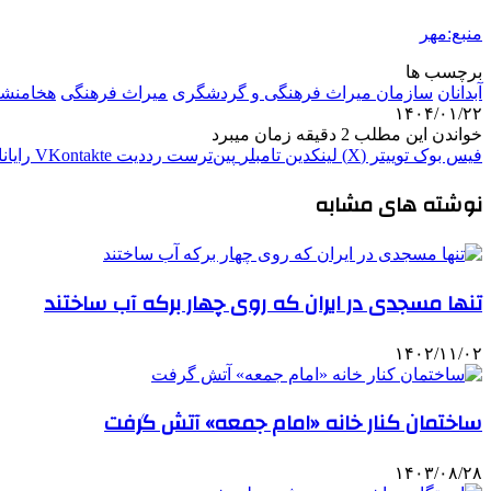
منبع:مهر
برچسب ها
آبدانان
سازمان میراث فرهنگی و گردشگری
میراث فرهنگی
هخامنشی
۱۴۰۴/۰۱/۲۲
خواندن این مطلب 2 دقیقه زمان میبرد
فیس بوک
توییتر (X)
لینکدین
‫تامبلر
‫پین‌ترست
‫رددیت
‫VKontakte
رایان
نوشته های مشابه
تنها مسجدی در ایران که روی چهار برکه آب ساختند
۱۴۰۲/۱۱/۰۲
ساختمان کنار خانه «امام جمعه» آتش گرفت
۱۴۰۳/۰۸/۲۸