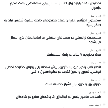
تخصیص ۱۵۰۰ میلیارد ریال اعتبار استانی برای ساماندهی بافت قدیم
دزفول
3 روز پیش
سخنگوی اورژانس تهران: تعداد مصدومان حادثه شهرک شمس آباد به
۲۱نفر رسید
4 روز پیش
محدودیت ترافیکی در مسیرهای منتهی به امامزادگان کرج اعمال
می‌شود
6 روز پیش
مرگ دختربچه ۷ ساله در پارک اسلامشهر
6 روز پیش
انواع قاب بندی دیوار با گچبری پیش ساخته پلی یورتان دکارت؛ تحولی
لوکس، فوری و بدون تخریب در دکوراسیون داخلی
7 روز پیش
دوران بزن و دررو برای اشرار گذشته است
1 هفته پیش
شهادت مامور پلیس در تیراندازی قاچاقچیان سلاح در شادگان
1 هفته پیش