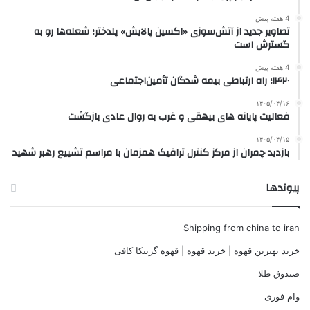
4 هفته پیش
تصاویر جدید از آتش‌سوزی «اکسین پالایش» پلدختر؛ شعله‌ها رو به
گسترش است
4 هفته پیش
۱۴۲۰؛ راه ارتباطی بیمه شدگان تأمین‌اجتماعی
۱۴۰۵/۰۴/۱۶
فعالیت پایانه های بیهقی و غرب به روال عادی بازگشت
۱۴۰۵/۰۴/۱۵
بازدید چمران از مرکز کنترل ترافیک همزمان با مراسم تشییع رهبر شهید
پیوندها
Shipping from china to iran
خرید بهترین قهوه | خرید قهوه | قهوه گرنیکا کافی
صندوق طلا
وام فوری