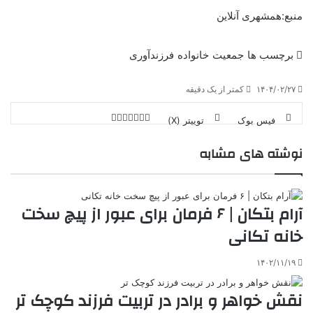
منبع:همشهری آنلاین
برچسب ها
جمعیت
خانواده
فرزندآوری
۱۴۰۴/۰۲/۲۷
کمتر از یک دقیقه
فیس بوک
توییتر (X)
ل
ر
چ
ی
ت
پ
ا
ا
ر
V
نوشته های مشابه
ن
ا
ی
ی
د
K
پ
ا
د
ک
م
o
ن‌
ب
ت
ی
ن
د
n
ی
ل
ا
t
ر
ت
آرام بتکان | ۶ فرمان برای عبور از پیچ سخت
ر
a
م
ن
س
k
ه
ت
خانه تکانی
t
e
۱۴۰۲/۱۱/۱۹
نقش خواهر و برادر در تربیت فرزند کوچک ‌تر