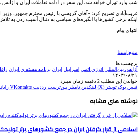
شب وارد تهران خواهد شد. این سفر در ادامه تعاملات ایران و آژانس و همچنین در راستای بی
غریب‌آبادی تصریح کرد: «آقای گروسی با رئیس محترم جمهور، وزیر ام
اینکه برخی کشورها با انگیزه‌های سیاسی به دنبال آسیب زدن به تلاش‌
انتهای پیام
منبع:ایسنا
برچسب ها
آژانس بين‌المللي انرژي اتمي
اسراييل
ايران
برنامه هسته‌ای ایران
راف
۱۴۰۳/۰۸/۲۱
خواندن این مطلب 2 دقیقه زمان میبرد
فیس بوک
توییتر (X)
لینکدین
‫تامبلر
‫پین‌ترست
‫رددیت
‫VKontakte
رایان
نوشته های مشابه
اسلامی از قرار گرفتن ایران در جمع کشورهای برتر تولیدکنن