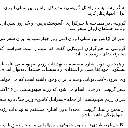
ایران اظهارنظر کرد.
گروسی در مصاحبه با خبرگزاری «آسوشیتدپرس» و یک روز پیش از سفر ب
برنامه هسته‌ای ایران منجر شود.»
مدیرکل آژانس بین‌المللی انرژی اتمی روز چهارشنبه به ایران سفر می‌کن
گروسی به خبرگزاری آمریکایی گفت که امیدوار است همراستا گفت
پیشرفت‌های تازه دست یابد.
او همچنین بدون اشاره مستقیم به تهدیدات رژیم صهیونیستی علیه تأسی
پیشگویی خودکفا مبنی بر استفاده از تاسیسات هسته‌ای به‌نوان اهداف
وی افزود: «کمی پویایی وخیم با ایران وجود داشته است که می خواهیم 
سفر گروسی در حالی انجام می شود که رژیم صهیونیستی در ۲۶ اکتبر، در اقدامی تجاوزگرانه، به ایران حمله کرد و سران این رژیم، تهدیدات خود علیه تأسیسات هسته‌ای کشور را تشدید کرده‌اند.
سران رژیم صهیونیستی از جمله «یسرائیل کاتس» وزیر جنگ تازه منصوب
در همین راستا، گروسی مجددا بدون اشاره مستقیم به تهدیدات رژیم
رادیولوژیکی داشته باشد.»