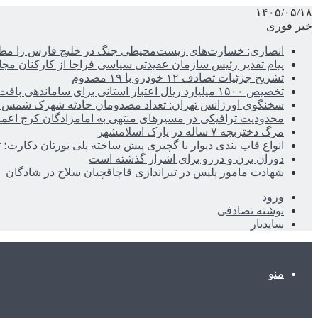
۱۴۰۵/۰۵/۱۸
خبر فوری
انصاری: خسارت‌های زیست‌محیطی جنگ در خلیج فارس را مطالب
پیام تقدیر رئیس سازمان عقیدتی سیاسی فراجا از کارکنان مجا
تشریح جزئیات تصادف ۱۲ خودرو با ۱۹ مصدوم
تخصیص ۱۵۰۰ میلیارد ریال اعتبار استانی برای ساماندهی بافت قدیم دزفول
سخنگوی اورژانس تهران: تعداد مصدومان حادثه شهرک شمس آباد به ۲۱نف
محدودیت ترافیکی در مسیرهای منتهی به امامزادگان کرج اعم
مرگ دختربچه ۷ ساله در پارک اسلامشهر
انواع قاب بندی دیوار با گچبری پیش ساخته پلی یورتان دکارت
دوران بزن و دررو برای اشرار گذشته است
شهادت مامور پلیس در تیراندازی قاچاقچیان سلاح در شادگان
ورود
نوشته تصادفی
سایدبار
منو