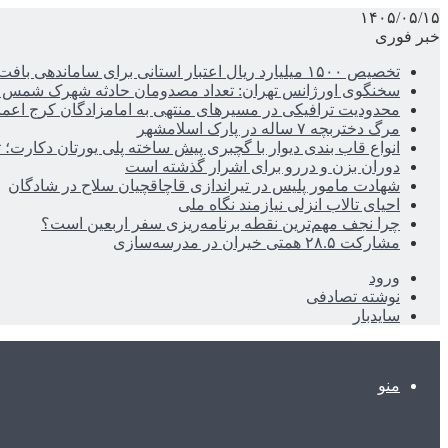
۱۴۰۵/۰۵/۱۵
خبر فوری
تخصیص ۱۵۰۰ میلیارد ریال اعتبار استانی برای ساماندهی بافت قدیم دزفول
سخنگوی اورژانس تهران: تعداد مصدومان حادثه شهرک شمس آباد به ۲۱نف
محدودیت ترافیکی در مسیرهای منتهی به امامزادگان کرج اعم
مرگ دختربچه ۷ ساله در پارک اسلامشهر
انواع قاب بندی دیوار با گچبری پیش ساخته پلی یورتان دکارت
دوران بزن و دررو برای اشرار گذشته است
شهادت مامور پلیس در تیراندازی قاچاقچیان سلاح در شادگان
احیای تالاب انزلی نیازمند نگاه ملی
چرا نجف مهم‌ترین نقطه برنامه‌ریزی سفر اربعین است؟
مشارکت ۲۸.۵ همتی خیران در مدرسه‌سازی
ورود
نوشته تصادفی
سایدبار
منو