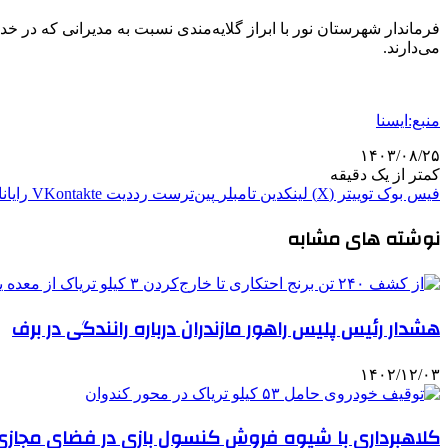
فرماندار شهرستان نور با ابراز گلایه‌مندی نسبت به مدیرانی که در خ
می‌دارند.
منبع:ایسنا
۱۴۰۳/۰۸/۲۵
کمتر از یک دقیقه
فیس بوک
توییتر (X)
لینکدین
‫تامبلر
‫پین‌ترست
‫رددیت
‫VKontakte
رایان
نوشته های مشابه
هشدار رئیس پلیس راهور مازندران درباره رانندگی در برف
۱۴۰۲/۱۲/۰۳
کلاهبرداری با شیوه فروش کنسول بازی در فضای مجازی