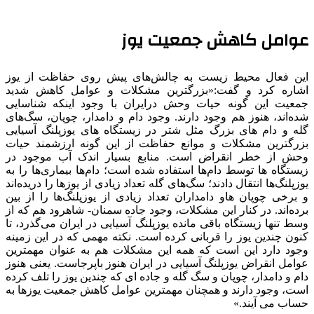
عوامل کاهش جمعیت یوز
این فعال محیط زیست به چالش‌های پیش روی حفاظت از یوز
اشاره کرد و گفت:«بزرگترین مشکلات و عوامل کاهش شدید
جمعیت این گونه حیات وحش درایران با وجود اینکه شناسایی
شده‌اند، هنوز هم وجود دارند. وجود دام و دامدار، چوپان، سگ‌های
گله و دام های بزرگ مثل شتر در زیستگاه های یوزپلنگ آسیایی
بزرگترین مشکلات و موانع حفاظت از این گونه ارزشمند حیات
وحش از خطر انقراض است. منابع بسیار اندک آب موجود در
زیستگاه ها توسط دام‌ها استفاده شده است؛ دام‌ها بیماری‌ها را به
یوزپلنگ‌ها انتقال دادند؛ سگ‌های گله تعداد زیادی از یوزها را دریده‌اند
و برخی چوپان هاو دامداران تعداد زیادی از یوزپلنگ‌ها را از بین
برده‌اند. در کنار این مشکلات، وجود جاده سمنان- شاهرود هم که از
وسط تنها زیستگاه باقی مانده یوزپلنگ آسیایی در ایران می‌گذرد، تا
کنون چندین یوز را قربانی کرده است. نکته مهمی که در این زمینه
وجود دارد این است که همه این مشکلات هم به عنوان مهمترین
عوامل انقراض یوزپلنگ آسیایی در ایران هنوز باپرجاست. یعنی هنوز
دام و دامدار، چوپان و سگ گله و جاده ای که چندین یوز را تلف کرده
است، وجود دارند و همچنان مهمترین عوامل کاهش جمعیت یوزها به
حساب می آیند.»