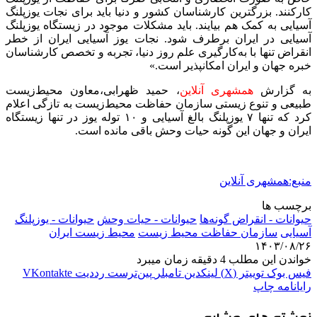
کارکنند. بزرگترین کارشناسان کشور و دنیا باید برای نجات یوزپلنگ
آسیایی به کمک هم بیایند. باید مشکلات موجود در زیستگاه یوزپلنگ
آسیایی در ایران برطرف شود. نجات یوز آسیایی ایران از خطر
انقراض تنها با به‌کارگیری علم روز دنیا، تجربه و تخصص کارشناسان
خبره جهان و ایران امکانپذیر است.»
به گزارش
همشهری آنلاین
، حمید ظهرابی،معاون محیط‌زیست
طبیعی و تنوع زیستی سازمان حفاظت محیط‌زیست به تازگی اعلام
کرد که تنها ۷ یوزپلنگ بالغ آسیایی و ۱۰ توله یوز در تنها زیستگاه
ایران و جهان این گونه حیات وحش باقی مانده است.
منبع:همشهری آنلاین
برچسب ها
حیوانات - انقراض گونه‌ها
حیوانات - حیات وحش
حیوانات - یوزپلنگ
آسیایی
سازمان حفاظت محیط زیست
محیط زیست ایران
۱۴۰۳/۰۸/۲۶
خواندن این مطلب 4 دقیقه زمان میبرد
فیس بوک
توییتر (X)
لینکدین
‫تامبلر
‫پین‌ترست
‫رددیت
‫VKontakte
رایانامه
چاپ