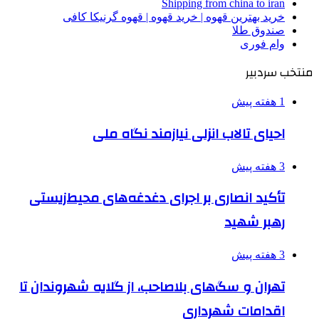
Shipping from china to iran
خرید بهترین قهوه | خرید قهوه | قهوه گرنیکا کافی
صندوق طلا
وام فوری
منتخب سردبیر
1 هفته پیش
احیای تالاب انزلی نیازمند نگاه ملی
3 هفته پیش
تأکید انصاری بر اجرای دغدغه‌های محیط‌زیستی
رهبر شهید
3 هفته پیش
تهران و سگ‌های بلاصاحب، از گلایه شهروندان تا
اقدامات شهرداری