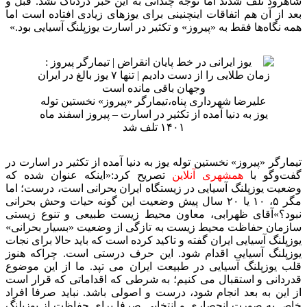
شاهرود تلف شدند اما توجه چندانی به این خبر دردناک نشد. قبل و
بعد از آن هم اتفاقات اینچنینی برای یوزهای زیادی افتاده است اما
همه نگاه‌ها فقط به «پیروز» و تکثیر در اسارت یوزپلنگ آسیایی بود.»
علیرضا شهرداری پناه،تیمارگر «پیروز» نخستین توله
یوز به دنیا آمده از تکثیر در اسارت – پیروز اسفند ماه
۱۴۰۱ تلف شد
تیمارگر «پیروز» نخستین توله یوز به دنیا آمده از تکثیر در اسارت در
گفت‌وگو با
همشهری آنلاین
تصریح کرد:«اینکه عنوان شده که
وضعیت یوزپلنگ آسیایی در زیستگاه ایران بحرانی است، درست؛ اما
مگر ۵، ۱۰ یا ۲۰ سال پیش وضعیت این گونه حیات وحش بحرانی
نبود؟»آقای ظهرابی، معاون محیط زیست طبیعی و تنوع زیستی
سازمان حفاظت محیط زیست به تازگی از وضعیت «بسیار بحرانی»
یوزپلنگ آسیایی ایران گفته و تاکید کرده است که باید حالا برای نجات
یوزپلنگ آسیایی اقدام شود. این حرف درستی است. چراکه هنوز
قلب یوزپلنگ آسیایی در طبیعت ایران می تپد. ما از این موضوع
قدردانی و استقبال می کنیم؛ به شرطی که اقداماتی که قرار است
از این به بعد انجام شود، درست و اصولی باشد. نباید صرفا افراد
خاص به صورت انحصاری و انتخابی صرفا برای حفاظت از یوزپلنگ