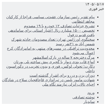
۱۴۰۵/۰۵/۱۷
خبر فوری
پیام تقدیر رئیس سازمان عقیدتی سیاسی فراجا از کارکنان
مجاهد انتظامی
تشریح جزئیات تصادف ۱۲ خودرو با ۱۹ مصدوم
تخصیص ۱۵۰۰ میلیارد ریال اعتبار استانی برای ساماندهی
بافت قدیم دزفول
سخنگوی اورژانس تهران: تعداد مصدومان حادثه شهرک
شمس آباد به ۲۱نفر رسید
محدودیت ترافیکی در مسیرهای منتهی به امامزادگان کرج
اعمال می‌شود
مرگ دختربچه ۷ ساله در پارک اسلامشهر
انواع قاب بندی دیوار با گچبری پیش ساخته پلی یورتان
دکارت؛ تحولی لوکس، فوری و بدون تخریب در دکوراسیون
داخلی
دوران بزن و دررو برای اشرار گذشته است
شهادت مامور پلیس در تیراندازی قاچاقچیان سلاح در شادگان
احیای تالاب انزلی نیازمند نگاه ملی
ورود
نوشته تصادفی
سایدبار