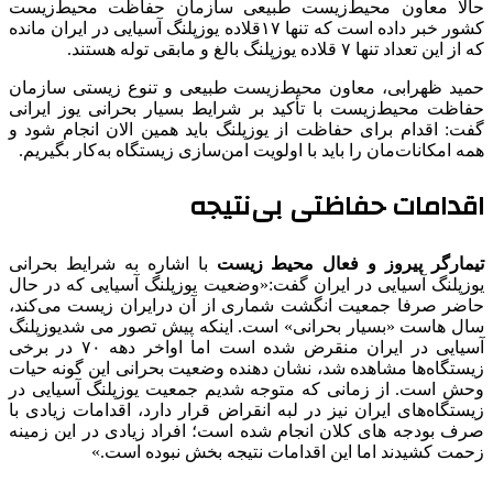
حالا معاون محیط‌زیست طبیعی سازمان حفاظت محیط‌زیست
کشور خبر داده است که تنها ۱۷قلاده یوزپلنگ آسیایی در ایران مانده
که از این تعداد تنها ۷ قلاده یوزپلنگ بالغ و مابقی توله هستند.
حمید ظهرابی، معاون محیط‌زیست طبیعی و تنوع زیستی سازمان
حفاظت محیط‌زیست با تأکید بر شرایط بسیار بحرانی یوز ایرانی
گفت: اقدام برای حفاظت از یوزپلنگ باید همین الان انجام شود و
همه امکانات‌مان را باید با اولویت امن‌سازی زیستگاه به‌کار بگیریم.
اقدامات حفاظتی بی‌نتیجه
تیمارگر پیروز و فعال محیط زیست
با اشاره به شرایط بحرانی
یوزپلنگ آسیایی در ایران گفت:«وضعیت یوزپلنگ آسیایی که در حال
حاضر صرفا جمعیت انگشت شماری از آن درایران زیست می‌کند،
سال هاست «بسیار بحرانی» است. اینکه پیش تصور می شدیوزپلنگ
آسیایی در ایران منقرض شده است اما اواخر دهه ۷۰ در برخی
زیستگاه‌ها مشاهده شد، نشان دهنده وضعیت بحرانی این گونه حیات
وحش است. از زمانی که متوجه شدیم جمعیت یوزپلنگ آسیایی در
زیستگاه‌های ایران نیز در لبه انقراض قرار دارد، اقدامات زیادی با
صرف بودجه های کلان انجام شده است؛ افراد زیادی در این زمینه
زحمت کشیدند اما این اقدامات نتیجه بخش نبوده است.»