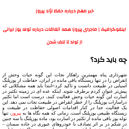
خبر مهم درباره حفظ نژاد پیروز
اینفوگرافیک | ماجرای پیروز؛ همه اتفاقات درباره توله یوز ایرانی
از تولد تا تلف شدن
چه باید کرد؟
شهرداری پناه مهمترین راهکار نجات این گونه حیات وحش از
انقراض را در تنها زیستگاه باقی مانده در ایران، ‌حفاظت از یوزپلنگ
آسیایی در طبیعت دانست و تاکید کرد:«ابتدا باید همه مشکلاتی که
پیش‌تر عنوان کردم برطرف شوند. اینکه عده ای در زمینه تکثیر در
اسارت این گونه حیات وحش فعالیت کنند، درست است اما تکثیر
دراسارات یوزپلنگ را از خطر انقراض در طبیعت نجات نمی دهد. این
یک فعالیت جدا در کنار اقدامات اصولی حفاظت در طبیعت و
زیستگاه طبیعی یوزپلنگ است. زمانی که همه نگاه ها به
پیروز
، تنها
توله یوز باقی مانده از تکثیر در اسارت بود، ماده یوزپلنگ با سه جنین
در شکم در بر اثر تصادف با خودروهای عبوری در جاده سمنان –