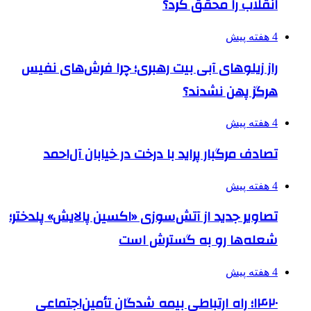
انقلاب را محقق کرد؟
4 هفته پیش
راز زیلوهای آبی بیت رهبری؛ چرا فرش‌های نفیس
هرگز پهن نشدند؟
4 هفته پیش
تصادف مرگبار پراید با درخت در خیابان آل‌احمد
4 هفته پیش
تصاویر جدید از آتش‌سوزی «اکسین پالایش» پلدختر؛
شعله‌ها رو به گسترش است
4 هفته پیش
۱۴۲۰؛ راه ارتباطی بیمه شدگان تأمین‌اجتماعی