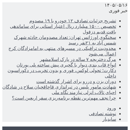
۱۴۰۵/۰۵/۱۶
خبر فوری
تشریح جزئیات تصادف ۱۲ خودرو با ۱۹ مصدوم
تخصیص ۱۵۰۰ میلیارد ریال اعتبار استانی برای ساماندهی
بافت قدیم دزفول
سخنگوی اورژانس تهران: تعداد مصدومان حادثه شهرک
شمس آباد به ۲۱نفر رسید
محدودیت ترافیکی در مسیرهای منتهی به امامزادگان کرج
اعمال می‌شود
مرگ دختربچه ۷ ساله در پارک اسلامشهر
انواع قاب بندی دیوار با گچبری پیش ساخته پلی یورتان
دکارت؛ تحولی لوکس، فوری و بدون تخریب در دکوراسیون
داخلی
دوران بزن و دررو برای اشرار گذشته است
شهادت مامور پلیس در تیراندازی قاچاقچیان سلاح در شادگان
احیای تالاب انزلی نیازمند نگاه ملی
چرا نجف مهم‌ترین نقطه برنامه‌ریزی سفر اربعین است؟
ورود
نوشته تصادفی
سایدبار