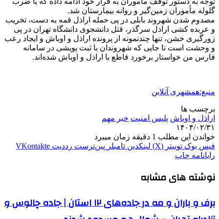
توجه به دستور توقف مأموران به فرار خود ادامه داده که با ضرب
گلوله مأموران زمین‌گیر و روانه بیمارستان شد.
مصدوم شدن شهروند بابلی در پی حمله اراذل قمه به دست، تخریب
و عربده کشی اراذل سرگذر، قتل دانشجوی دانشگاه تهران در پی
زورگیری خشن، تنها چندنمونه از پرونده اراذل و اوباش و ایجاد رعب
و وحشت است تا جایی که شهروندان با ثبت پویشی در سامانه
فارس من خواستار برخورد قاطع با اراذل و اوباش شده‌اند.
منبع:همشهری آنلاین
برچسب ها
اراذل و اوباش
پلیس امنیت
خبر مهم
۱۴۰۴/۰۲/۳۱
خواندن این مطلب 1 دقیقه زمان میبرد
فیس بوک
توییتر (X)
لینکدین
‫تامبلر
‫پین‌ترست
‫رددیت
‫VKontakte
رایانامه
چاپ
نوشته های مشابه
برف و باران و مه در جاده‌های ۱۲ استان | جاده چالوس و