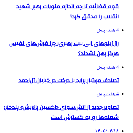
قوه قضائیه تا چه اندازه منویات رهبر شهید
انقلاب را محقق کرد؟
4 هفته پیش
راز زیلوهای آبی بیت رهبری؛ چرا فرش‌های نفیس
هرگز پهن نشدند؟
4 هفته پیش
تصادف مرگبار پراید با درخت در خیابان آل‌احمد
4 هفته پیش
تصاویر جدید از آتش‌سوزی «اکسین پالایش» پلدختر؛
شعله‌ها رو به گسترش است
۱۴۰۵/۰۴/۱۸