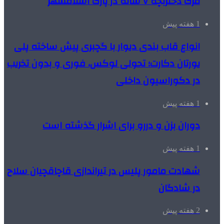
مرگ دختربچه ۷ ساله در پارک اسلامشهر
1 هفته پیش
انواع قاب بندی دیوار با گچبری پیش ساخته پلی
یورتان دکارت؛ تحولی لوکس، فوری و بدون تخریب
در دکوراسیون داخلی
1 هفته پیش
دوران بزن و دررو برای اشرار گذشته است
1 هفته پیش
شهادت مامور پلیس در تیراندازی قاچاقچیان سلاح
در شادگان
2 هفته پیش