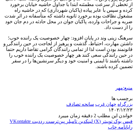
از تخطی از سرعت مطمئنه ابتدا با جداول حاشیه خیابان برخورد
کرده و سپس با عابر پیاده (
پاکبان
شهرداری) که در حاشیه راه
مشغول نظافت بوده برخورد ثانویه داشته که متأسفانه در اثر شدت
ضربه و جراحات وارده،
پاکبان
جوان در محل حادثه در دم جان خود
را از دست داد.
سرهنگ
زینی
وند
در پایان افزود: چهار خصوصیت یک راننده خوب؛
داشتن مهارت، احتیاط، گذشت و پرهیز از لجاجت در حین رانندگی و
قانونمند بودن است لذا از تمامی رانندگان گرامی تقاضا داریم حتماً
در حین رانندگی سعی کنند هر چهار خصوصیت یک راننده خوب را
داشته باشند تا ایمنی و امنیت خود و دیگر سرنشین‌ها را در سفر
تضمین کرده باشند.
منبع:مهر
برچسب ها
بزرگراه
جهان غرب
سانحه تصادف
۱۴۰۲/۱۲/۲۳
خواندن این مطلب 2 دقیقه زمان میبرد
فیس بوک
توییتر (X)
لینکدین
‫تامبلر
‫پین‌ترست
‫رددیت
‫VKontakte
رایانامه
چاپ