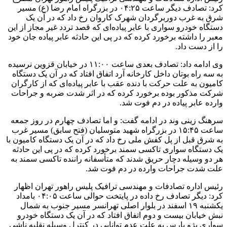
کرد: تصادف دیگر ساعت ۰۴:۲۵ در بزرگراه امام رضا (
ع)
مسیر
شرق به غرب دوربرگردان شهرک کاروان رخ داد که در آن یک
دستگاه خودرو سواری با عابر پیاده‌ای که قصد تردد غیر مجاز از این
معبر را داشته برخورد کرده که در پی این حادثه عابر پیاده جان خود
را از دست داد.
وی ادامه داد: تصادف بعدی ساعت ۱۱:۰۰ در خیابان قزوین نرسیده
به سه راه بوتان داخل کارخانه آرد اتفاق افتاد که در آن یک دستگاه
کامیون به علت حرکت با دنده عقب با عابر پیاده‌ای که از کارگران
شرکت مذکور بوده برخورد کرده که در اثر شدت ضربه و جراحات
وارده عابر پیاده در دم فوت شد.
سرهنگ
زینی
وند
در ادامه گفت: و اما تصادف چهارم در روز جمعه
ساعت ۱۵:۴۵ در بزرگراه شهید متوسلیان (فتح سابق) مسیر غرب
به شرق قبل از پل کفش ملی رخ داد که در آن یک دستگاه کامیون با
یک دستگاه سواری تاکسی سمند برخورد کرده که در پی این حادثه
هر دو وسیله دچار حریق شدند که متأسفانه راننده تاکسی سمند به
علت شدت جراحات وارده در دم فوت شد.
رئیس اداره تصادفات و مهندسی ترافیک پلیس راهور تهران اظهار
کرد: دیگر تصادف رخ داده در پایتخت حوالی ساعت ۰۴:۰۵ بامداد
یکشنبه ۱۹ اسفند در بلوار اصلی تهرانسر مسیر جنوب به شمال
نبش خیابان بیست و دوم اتفاق افتاد که در آن یک دستگاه خودرو
سواری پژو پارس به علت عدم توانایی در کنترل وسیله نقلیه ناشی