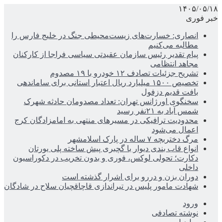
۱۴۰۵/۰۵/۱۸
خبر فوری
انصاری: خسارت‌های زیست‌محیطی جنگ در خلیج فارس را
مطالبه‌ می‌کنیم
پیام تقدیر رئیس سازمان عقیدتی سیاسی فراجا از کارکنان
مجاهد انتظامی
تشریح جزئیات تصادف ۱۲ خودرو با ۱۹ مصدوم
تخصیص ۱۵۰۰ میلیارد ریال اعتبار استانی برای ساماندهی
بافت قدیم دزفول
سخنگوی اورژانس تهران: تعداد مصدومان حادثه شهرک
شمس آباد به ۲۱نفر رسید
محدودیت ترافیکی در مسیرهای منتهی به امامزادگان کرج
اعمال می‌شود
مرگ دختربچه ۷ ساله در پارک اسلامشهر
انواع قاب بندی دیوار با گچبری پیش ساخته پلی یورتان
دکارت؛ تحولی لوکس، فوری و بدون تخریب در دکوراسیون
داخلی
دوران بزن و دررو برای اشرار گذشته است
شهادت مامور پلیس در تیراندازی قاچاقچیان سلاح در شادگان
ورود
نوشته تصادفی