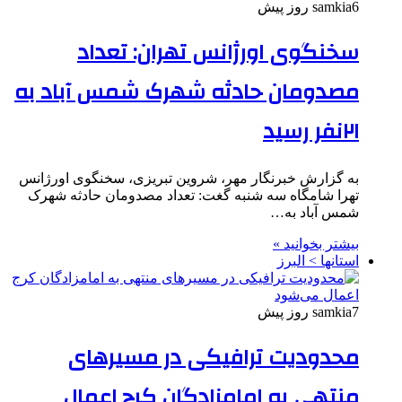
6 روز پیش
samkia
سخنگوی اورژانس تهران: تعداد
مصدومان حادثه شهرک شمس آباد به
۲۱نفر رسید
به گزارش خبرنگار مهر، شروین تبریزی، سخنگوی اورژانس
تهرا شامگاه سه شنبه گغت: تعداد مصدومان حادثه شهرک
شمس آباد به…
بیشتر بخوانید »
استانها > البرز
7 روز پیش
samkia
محدودیت ترافیکی در مسیرهای
منتهی به امامزادگان کرج اعمال