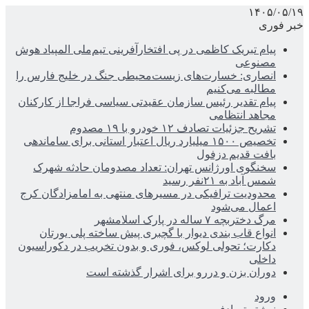
۱۴۰۵/۰۵/۱۹
خبر فوری
پیام تبریک کاظمی در پی افتخارآفرینی تیم‌ملی المپیاد هوش
مصنوعی
انصاری: خسارت‌های زیست‌محیطی جنگ در خلیج فارس را
مطالبه‌ می‌کنیم
پیام تقدیر رئیس سازمان عقیدتی سیاسی فراجا از کارکنان
مجاهد انتظامی
تشریح جزئیات تصادف ۱۲ خودرو با ۱۹ مصدوم
تخصیص ۱۵۰۰ میلیارد ریال اعتبار استانی برای ساماندهی
بافت قدیم دزفول
سخنگوی اورژانس تهران: تعداد مصدومان حادثه شهرک
شمس آباد به ۲۱نفر رسید
محدودیت ترافیکی در مسیرهای منتهی به امامزادگان کرج
اعمال می‌شود
مرگ دختربچه ۷ ساله در پارک اسلامشهر
انواع قاب بندی دیوار با گچبری پیش ساخته پلی یورتان
دکارت؛ تحولی لوکس، فوری و بدون تخریب در دکوراسیون
داخلی
دوران بزن و دررو برای اشرار گذشته است
ورود