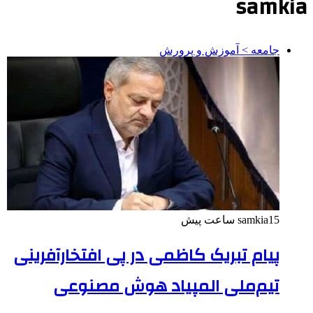
samkia
جامعه > آموزش و پرورش
15 ساعت پیش
samkia
پیام تبریک کاظمی در پی افتخارآفرینی
تیم‌ملی المپیاد هوش مصنوعی