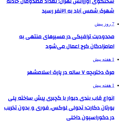
سخنگوی اورژانس تهران: تعداد مصدومان حادثه
شهرک شمس آباد به ۲۱نفر رسید
7 روز پیش
محدودیت ترافیکی در مسیرهای منتهی به
امامزادگان کرج اعمال می‌شود
1 هفته پیش
مرگ دختربچه ۷ ساله در پارک اسلامشهر
1 هفته پیش
انواع قاب بندی دیوار با گچبری پیش ساخته پلی
یورتان دکارت؛ تحولی لوکس، فوری و بدون تخریب
در دکوراسیون داخلی