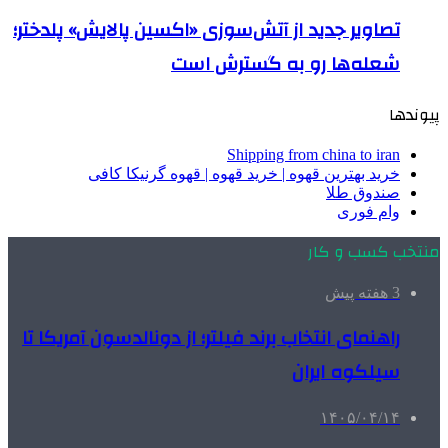
تصاویر جدید از آتش‌سوزی «اکسین پالایش» پلدختر؛
شعله‌ها رو به گسترش است
پیوندها
Shipping from china to iran
خرید بهترین قهوه | خرید قهوه | قهوه گرنیکا کافی
صندوق طلا
وام فوری
منتخب کسب و کار
3 هفته پیش
راهنمای انتخاب برند فیلتر؛ از دونالدسون آمریکا تا
سیلکوه ایران
۱۴۰۵/۰۴/۱۴