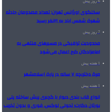
6 روز پیش
سخنگوی اورژانس تهران: تعداد مصدومان حادثه
شهرک شمس آباد به ۲۱نفر رسید
7 روز پیش
محدودیت ترافیکی در مسیرهای منتهی به
امامزادگان کرج اعمال می‌شود
1 هفته پیش
مرگ دختربچه ۷ ساله در پارک اسلامشهر
1 هفته پیش
انواع قاب بندی دیوار با گچبری پیش ساخته پلی
یورتان دکارت؛ تحولی لوکس، فوری و بدون تخریب