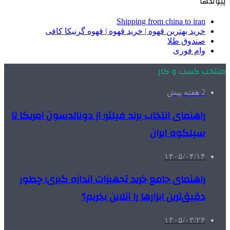
پیوندها
Shipping from china to iran
خرید بهترین قهوه | خرید قهوه | قهوه گرنیکا کافی
صندوق طلا
وام فوری
منتخب کسب و کار
2 هفته پیش
راهنمای انتخاب برند فیلتر؛ از دونالدسون آمریکا تا
سیلکوه ایران
۱۴۰۵/۰۴/۱۴
راهنمای جامع خرید تجهیزات اندازه گیری؛ چطور
دقیق‌ترین ابزارها را آنلاین بخریم؟
۱۴۰۵/۰۳/۲۴