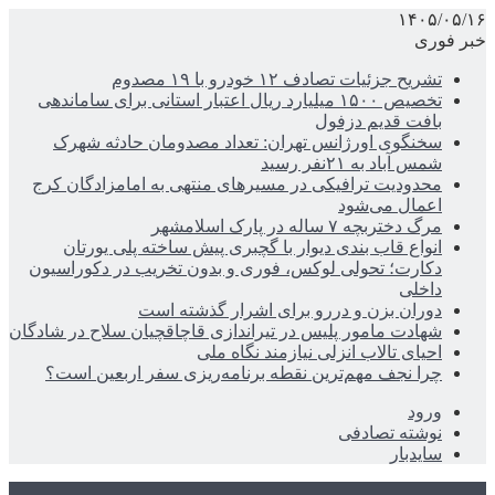
۱۴۰۵/۰۵/۱۶
خبر فوری
تشریح جزئیات تصادف ۱۲ خودرو با ۱۹ مصدوم
تخصیص ۱۵۰۰ میلیارد ریال اعتبار استانی برای ساماندهی
بافت قدیم دزفول
سخنگوی اورژانس تهران: تعداد مصدومان حادثه شهرک
شمس آباد به ۲۱نفر رسید
محدودیت ترافیکی در مسیرهای منتهی به امامزادگان کرج
اعمال می‌شود
مرگ دختربچه ۷ ساله در پارک اسلامشهر
انواع قاب بندی دیوار با گچبری پیش ساخته پلی یورتان
دکارت؛ تحولی لوکس، فوری و بدون تخریب در دکوراسیون
داخلی
دوران بزن و دررو برای اشرار گذشته است
شهادت مامور پلیس در تیراندازی قاچاقچیان سلاح در شادگان
احیای تالاب انزلی نیازمند نگاه ملی
چرا نجف مهم‌ترین نقطه برنامه‌ریزی سفر اربعین است؟
ورود
نوشته تصادفی
سایدبار