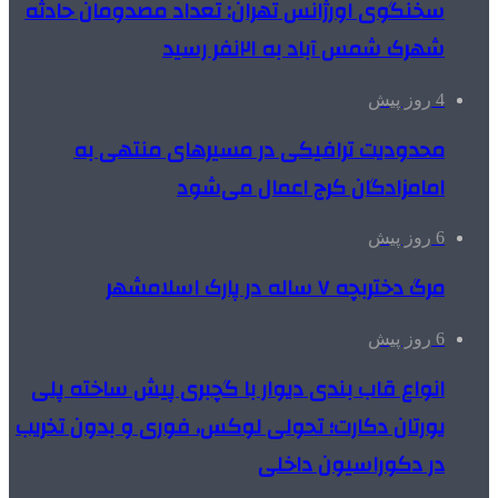
سخنگوی اورژانس تهران: تعداد مصدومان حادثه
شهرک شمس آباد به ۲۱نفر رسید
4 روز پیش
محدودیت ترافیکی در مسیرهای منتهی به
امامزادگان کرج اعمال می‌شود
6 روز پیش
مرگ دختربچه ۷ ساله در پارک اسلامشهر
6 روز پیش
انواع قاب بندی دیوار با گچبری پیش ساخته پلی
یورتان دکارت؛ تحولی لوکس، فوری و بدون تخریب
در دکوراسیون داخلی