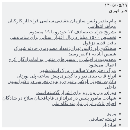
۱۴۰۵/۰۵/۱۷
خبر فوری
پیام تقدیر رئیس سازمان عقیدتی سیاسی فراجا از کارکنان
مجاهد انتظامی
تشریح جزئیات تصادف ۱۲ خودرو با ۱۹ مصدوم
تخصیص ۱۵۰۰ میلیارد ریال اعتبار استانی برای ساماندهی
بافت قدیم دزفول
سخنگوی اورژانس تهران: تعداد مصدومان حادثه شهرک
شمس آباد به ۲۱نفر رسید
محدودیت ترافیکی در مسیرهای منتهی به امامزادگان کرج
اعمال می‌شود
مرگ دختربچه ۷ ساله در پارک اسلامشهر
انواع قاب بندی دیوار با گچبری پیش ساخته پلی یورتان
دکارت؛ تحولی لوکس، فوری و بدون تخریب در دکوراسیون
داخلی
دوران بزن و دررو برای اشرار گذشته است
شهادت مامور پلیس در تیراندازی قاچاقچیان سلاح در شادگان
احیای تالاب انزلی نیازمند نگاه ملی
ورود
نوشته تصادفی
سایدبار