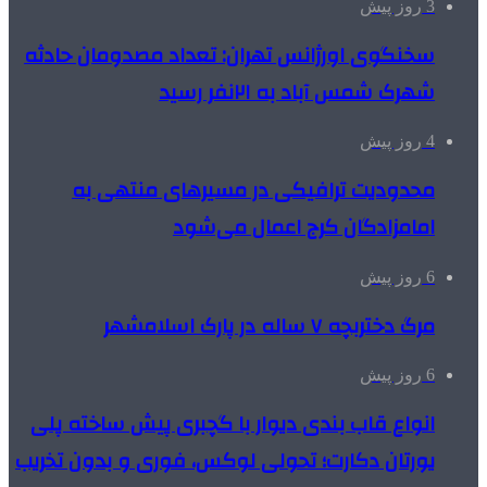
3 روز پیش
سخنگوی اورژانس تهران: تعداد مصدومان حادثه
شهرک شمس آباد به ۲۱نفر رسید
4 روز پیش
محدودیت ترافیکی در مسیرهای منتهی به
امامزادگان کرج اعمال می‌شود
6 روز پیش
مرگ دختربچه ۷ ساله در پارک اسلامشهر
6 روز پیش
انواع قاب بندی دیوار با گچبری پیش ساخته پلی
یورتان دکارت؛ تحولی لوکس، فوری و بدون تخریب