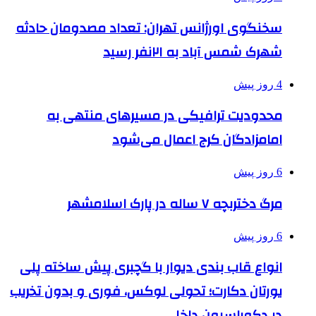
سخنگوی اورژانس تهران: تعداد مصدومان حادثه
شهرک شمس آباد به ۲۱نفر رسید
4 روز پیش
محدودیت ترافیکی در مسیرهای منتهی به
امامزادگان کرج اعمال می‌شود
6 روز پیش
مرگ دختربچه ۷ ساله در پارک اسلامشهر
6 روز پیش
انواع قاب بندی دیوار با گچبری پیش ساخته پلی
یورتان دکارت؛ تحولی لوکس، فوری و بدون تخریب
در دکوراسیون داخلی