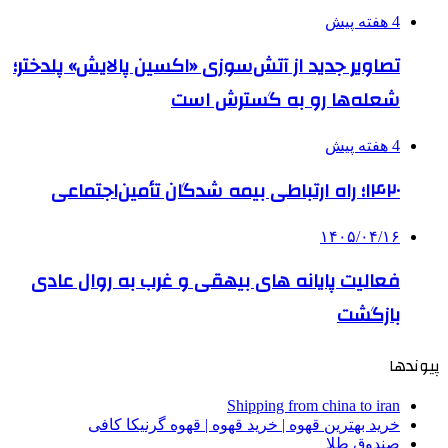
4 هفته پیش
تصاویر جدید از آتش‌سوزی «اکسین پالایش» پلدختر؛
شعله‌ها رو به گسترش است
4 هفته پیش
۱۴۲۰؛ راه ارتباطی بیمه شدگان تأمین‌اجتماعی
۱۴۰۵/۰۴/۱۶
فعالیت پایانه های بیهقی و غرب به روال عادی
بازگشت
پیوندها
Shipping from china to iran
خرید بهترین قهوه | خرید قهوه | قهوه گرنیکا کافی
صندوق طلا